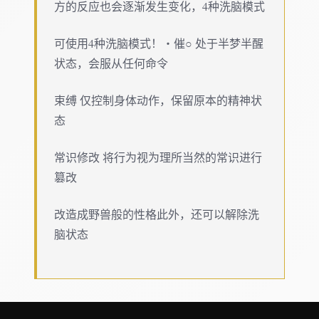
方的反应也会逐渐发生变化，4种洗脑模式
可使用4种洗脑模式！・催○ 处于半梦半醒
状态，会服从任何命令
束缚 仅控制身体动作，保留原本的精神状
态
常识修改 将行为视为理所当然的常识进行
篡改
改造成野兽般的性格此外，还可以解除洗
脑状态