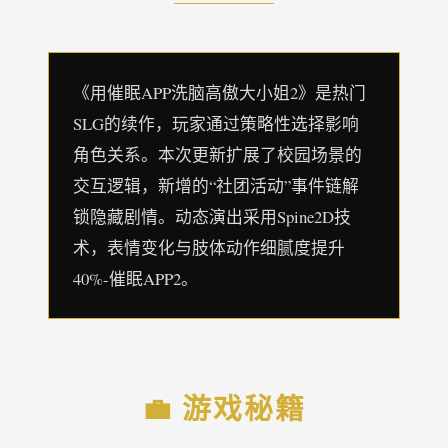
《用催眠APP洗脑高傲大小姐2》是热门
SLG的续作，玩家通过策略性选择影响
角色关系。本次更新扩展了校园场景的
交互逻辑，新增的“社团活动”事件链解
锁隐藏剧情。动态演出采用Spine2D技
术，表情变化与肢体动作细腻度提升
40%-催眠APP2。
💼 游戏秘籍