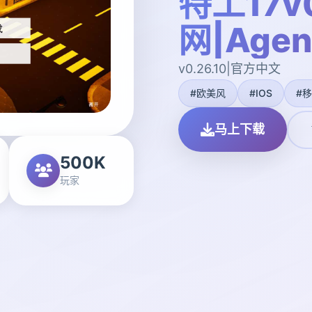
特工17v0
网|Agen
v0.26.10|官方中文
#欧美风
#IOS
#
马上下载
500K
玩家