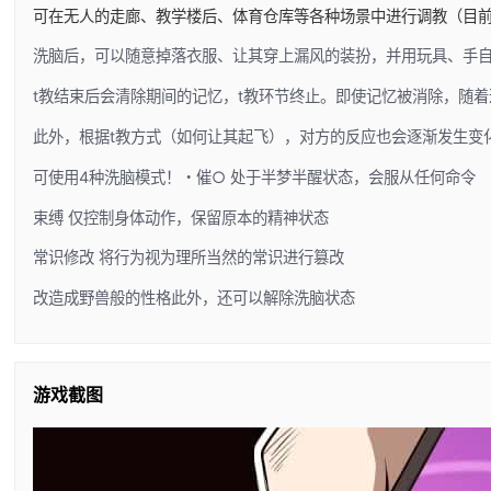
可在无人的走廊、教学楼后、体育仓库等各种场景中进行调教（目
洗脑后，可以随意掉落衣服、让其穿上漏风的装扮，并用玩具、手
t教结束后会清除期间的记忆，t教环节终止。即使记忆被消除，随
此外，根据t教方式（如何让其起飞），对方的反应也会逐渐发生变
可使用4种洗脑模式！・催○ 处于半梦半醒状态，会服从任何命令
束缚 仅控制身体动作，保留原本的精神状态
常识修改 将行为视为理所当然的常识进行篡改
改造成野兽般的性格此外，还可以解除洗脑状态
游戏截图